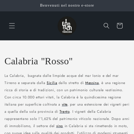
Vai
Benvenuti nel nostro e-store
direttamente
ai contenuti
Carrello
C
Calabria "Rosso"
o
La Calabria, bagnata dalle limpide acque del mar Ionio e del mar
l
Tirreno e separata dalla
Sicilia
dallo stretto di
Messina
, è una regione
ricca di storia e di tradizioni, con un patrimonio culturale vastissimo.
l
Con circa 10.000 ettari vitati, la Calabria è la quindicesima regione
italiana per superficie coltivata a
vite
, per una estensione dei vigneti peri
e
a quella della sola provincia di
Trento
. I vigneti della Calabria
z
rappresentano solo l’1,62% del patrimonio viticolo nazionale. Dopo anni
di immobilismo, il settore del
vino
in Calabria si sta rimettendo in moto,
i
con nuove idee sulla qualità dei prodotti, l’utilizzo di moderni strumenti