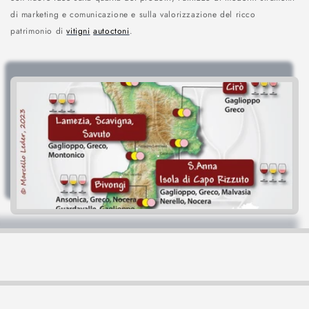
di marketing e comunicazione e sulla valorizzazione del ricco
o
patrimonio di
vitigni
autoctoni
.
n
e
: