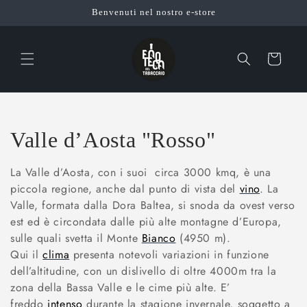
Vai
Benvenuti nel nostro e-store
direttamente
ai contenuti
Carrello
C
Valle d’Aosta "Rosso"
o
La Valle d’Aosta, con i suoi circa 3000 kmq, è una
piccola regione, anche dal punto di vista del
vino
. La
l
Valle, formata dalla Dora Baltea, si snoda da ovest verso
l
est ed è circondata dalle più alte montagne d’Europa,
sulle quali svetta il Monte
Bianco
(4950 m).
e
Qui il
clima
presenta notevoli variazioni in funzione
dell’altitudine, con un dislivello di oltre 4000m tra la
z
zona della Bassa Valle e le cime più alte. E’
i
freddo
intenso
durante la stagione invernale, soggetto a