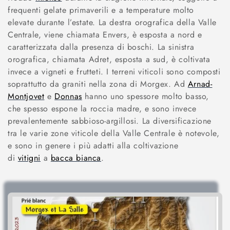
frequenti gelate primaverili e a temperature molto
o
elevate durante l’estate. La destra orografica della Valle
Centrale, viene chiamata Envers, è esposta a nord e
n
caratterizzata dalla presenza di boschi. La sinistra
e
orografica, chiamata Adret, esposta a sud, è coltivata
invece a vigneti e frutteti. I terreni viticoli sono composti
:
soprattutto da graniti nella zona di Morgex. Ad
Arnad-
Montjovet
e
Donnas
hanno uno spessore molto basso,
che spesso espone la roccia madre, e sono invece
prevalentemente sabbioso-argillosi. La diversificazione
tra le varie zone viticole della Valle Centrale è notevole,
e sono in genere i più adatti alla coltivazione
di
vitigni
a
bacca bianca
.