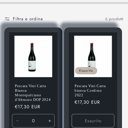
Filtra e ordina
6 prodotti
Esaurito
Pescara Vini Carta
Pescara Vini Carta
Bianca
bianca Cordisio
Montepulciano
2022
d'Abruzzo DOP 2024
Prezzo
€17,30 EUR
Prezzo
€17,30 EUR
di
di
listino
listino
Esaurito
Diminuisci
Aumenta