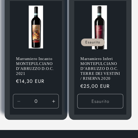
Title
Title
Esaurito
Marramiero Incanto
Marramiero Inferi
MONTEPULCIANO
MONTEPULCIANO
D’ABRUZZO D.O.C.
D’ABRUZZO D.O.C.
2021
TERRE DEI VESTINI
/ RISERVA 2020
Prezzo
€14,30 EUR
Prezzo
€25,00 EUR
di
di
listino
listino
Esaurito
Diminuisci
Aumenta
quantità
quantità
per
per
Default
Default
Title
Title