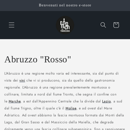
Vai
Benvenuti nel nostro e-store
direttamente
ai contenuti
Carrello
C
Abruzzo "Rosso"
o
L’Abruzzo è una regione molto varia ed interessante, sia dal punto di
l
vista dei
vini
che vi si producono, sia da quello della gastronomia
regionale. L’Abruzzo è una regione prevalentemente montuosa o
l
collinare, limitata a nord dal fiume Tronto, che segna il confine con
le
Marche
, a est dall’Appennino Centrale che la divide dal
Lazio
, a sud
e
dal fiume Trigno, oltre il quale c’è il
Molise
, e ad ovest dal Mare
z
Adriatico. Ad ovest abbiamo la fascia montuosa formata dai Monti della
Laga, dal Gran Sasso e dal Massiccio della Maiella, che degrada
i
dolcemente verso una fascia collinare subapenninica, fino a raggiungere