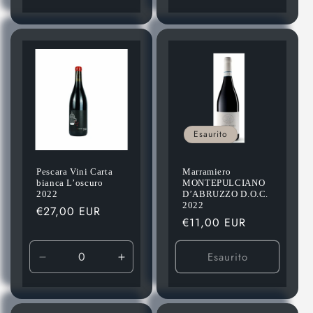
quantità
quantità
per
per
Default
Default
Title
Title
Esaurito
Pescara Vini Carta
Marramiero
bianca L’oscuro
MONTEPULCIANO
2022
D’ABRUZZO D.O.C.
2022
Prezzo
€27,00 EUR
Prezzo
€11,00 EUR
di
di
listino
listino
Esaurito
Diminuisci
Aumenta
quantità
quantità
per
per
Default
Default