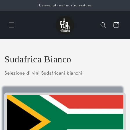
Vai
Benvenuti nel nostro e-store
direttamente
ai contenuti
Carrello
C
Sudafrica Bianco
o
Selezione di vini Sudafricani bianchi
l
l
e
z
i