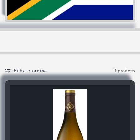
o
n
e
:
Filtra e ordina
1 prodotto