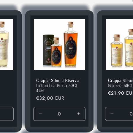
Grappa Sibona Riserva
Grappa Sibon
in botti da Porto 50Cl
Barbera 50C
44%
Prezzo
€21,90 EU
Prezzo
€32,00 EUR
di
di
listino
listino
Diminuisci
Aumenta
Diminuis
quantità
quantità
quantità
per
per
per