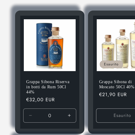
e
z
i
o
n
Esaurito
e
Grappa Sibona Riserva
Grappa Sibona di
in botti da Rum 50Cl
Moscato 50Cl 40%
44%
Prezzo
€21,90 EUR
:
Prezzo
€32,00 EUR
di
di
listino
listino
Esaurito
Diminuisci
Aumenta
quantità
quantità
per
per