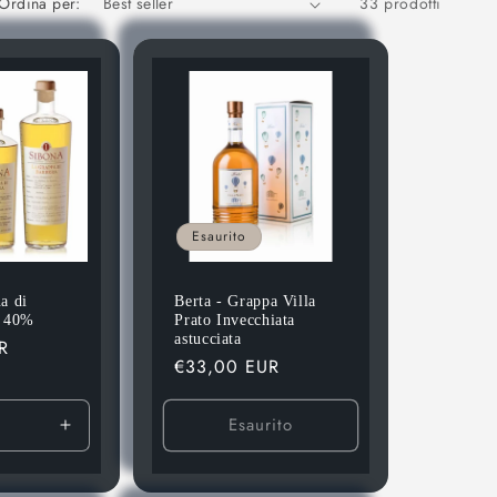
Ordina per:
33 prodotti
o
g
r
a
f
i
c
Esaurito
a
a di
Berta - Grappa Villa
l 40%
Prato Invecchiata
astucciata
R
Prezzo
€33,00 EUR
di
listino
Esaurito
ci
Aumenta
quantità
per