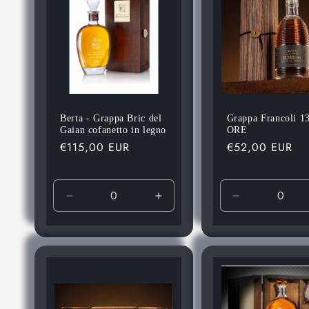
Berta - Grappa Bric del
Grappa Francoli 1
Gaian cofanetto in legno
ORE
Prezzo
€115,00 EUR
Prezzo
€52,00 EUR
di
di
listino
listino
Diminuisci
Aumenta
Diminuisci
quantità
quantità
quantità
per
per
per
Default
Default
Default
Title
Title
Title