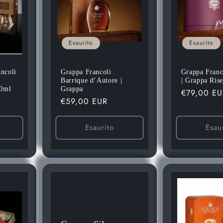
Esaurito
Esaurito
ncoli
Grappa Francoli
Grappa Franc
Barrique d’Autore |
| Grappa Ris
00ml
Grappa
Prezzo
€79,00 EU
Prezzo
€59,00 EUR
di
di
listino
listino
Esaurito
Esau