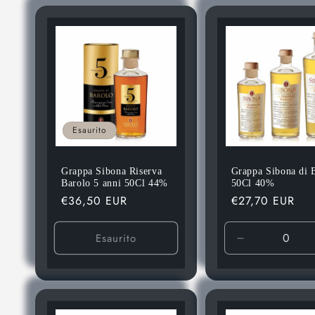
Default
Default
Title
Title
Esaurito
Grappa Sibona Riserva
Grappa Sibona di 
Barolo 5 anni 50Cl 44%
50Cl 40%
Prezzo
€36,50 EUR
Prezzo
€27,70 EUR
di
di
listino
listino
Esaurito
Diminuisci
quantità
per
Default
Title