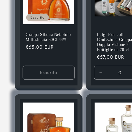
Esaurito
Grappa Sibona Nebbiolo
Luigi Francoli
Millesimata 50Cl 44%
Confezione Grapp
Doppia Visione 2
Prezzo
€65,00 EUR
Bottiglie da 70 cl
di
Prezzo
€57,00 EUR
listino
di
listino
Esaurito
Diminuisci
quantità
per
Default
Title