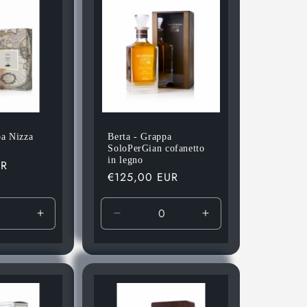
pa Nizza
Berta - Grappa
SoloPerGian cofanetto
in legno
UR
Prezzo
€125,00 EUR
di
listino
ci
Aumenta
Diminuisci
Aumenta
quantità
quantità
quantità
per
per
per
Default
Default
Default
Title
Title
Title