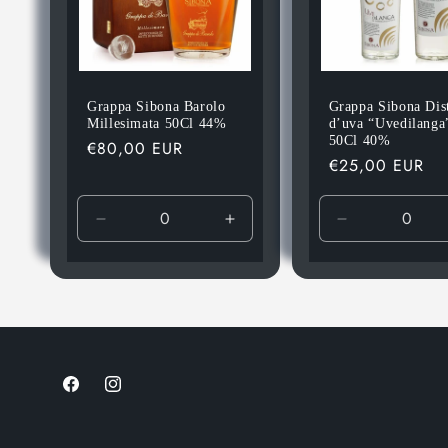
Grappa Sibona Barolo
Grappa Sibona Dist
Millesimata 50Cl 44%
d’uva “Uvedilanga
50Cl 40%
Prezzo
€80,00 EUR
Prezzo
€25,00 EUR
di
di
listino
listino
Diminuisci
Aumenta
Diminuisci
quantità
quantità
quantità
per
per
per
Default
Default
Default
Title
Title
Title
Facebook
Instagram