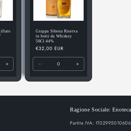
illato
Grappa Sibona Riserva
”
in botti da Whiskey
50Cl 44%
Prezzo
€32,00 EUR
di
listino
Aumenta
Diminuisci
Aumenta
quantità
quantità
quantità
per
per
per
Default
Default
Default
Title
Title
Title
Ragione Sociale: Enoteca
Partita IVA: IT02995010606