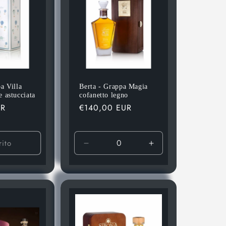
a Villa
Berta - Grappa Magia
 astucciata
cofanetto legno
UR
Prezzo
€140,00 EUR
di
listino
rito
Diminuisci
Aumenta
quantità
quantità
per
per
Default
Default
Title
Title