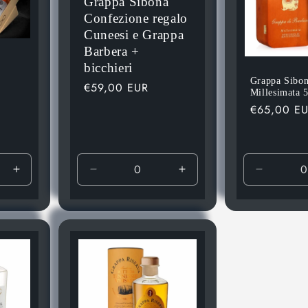
Grappa Sibona
Confezione regalo
Cuneesi e Grappa
Barbera +
bicchieri
Grappa Sibon
Prezzo
€59,00 EUR
a
Millesimata 
di
Prezzo
€65,00 E
listino
di
listino
Aumenta
Diminuisci
Aumenta
Diminuis
quantità
quantità
quantità
quantità
per
per
per
per
Default
Default
Default
Default
Title
Title
Title
Title