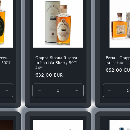
erva
Grappa Sibona Riserva
Berta - Grap
a 50Cl
in botti da Sherry 50Cl
astucciata
44%
Prezzo
€52,00 E
Prezzo
€32,00 EUR
di
di
listino
listino
Aumenta
Diminuisci
Aumenta
Diminuis
quantità
quantità
quantità
quantità
per
per
per
per
Default
Default
Default
Default
Title
Title
Title
Title