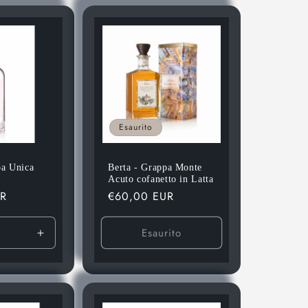
Default
Title
Esaurito
pa Unica
Berta - Grappa Monte
Acuto cofanetto in Latta
UR
Prezzo
€60,00 EUR
di
listino
Esaurito
ci
Aumenta
quantità
per
Default
Title