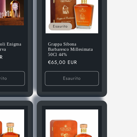
Esaurito
oli Enigma
Grappa Sibona
erva
Barbaresco Millesimata
50Cl 44%
R
Prezzo
€65,00 EUR
di
listino
rito
Esaurito