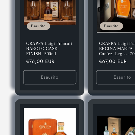
Esaurito
Esaurito
GRAPPA Luigi Francoli
GRAPPA Luigi Fra
BAROLO CASK
REGINA MARTA
FINISH -500ml
Confez. Legno -7
Prezzo
€76,00 EUR
Prezzo
€67,00 EUR
di
di
listino
listino
Esaurito
Esaurito