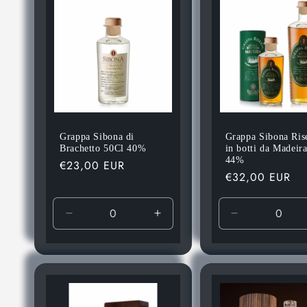
Grappa Sibona di
Grappa Sibona Ris
Brachetto 50Cl 40%
in botti da Madeir
44%
Prezzo
€23,00 EUR
Prezzo
€32,00 EUR
di
di
listino
listino
Diminuisci
Aumenta
Diminuisci
quantità
quantità
quantità
per
per
per
Default
Default
Default
Title
Title
Title