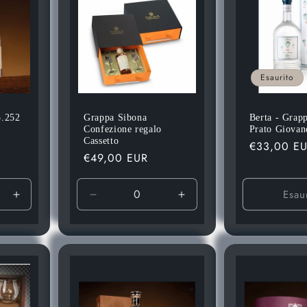
Esaurito
3.252
Grappa Sibona
Berta - Grapp
Confezione regalo
Prato Giovane
Cassetto
Prezzo
€33,00 E
Prezzo
€49,00 EUR
di
di
listino
listino
Esau
Aumenta
Diminuisci
Aumenta
quantità
quantità
quantità
per
per
per
Default
Default
Default
Title
Title
Title