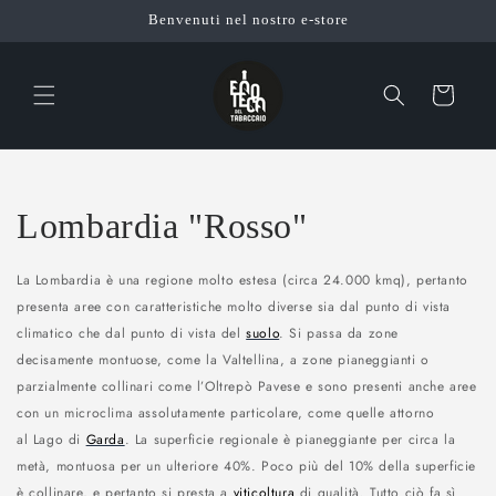
Vai
Benvenuti nel nostro e-store
direttamente
ai contenuti
Carrello
C
Lombardia "Rosso"
o
La Lombardia è una regione molto estesa (circa 24.000 kmq), pertanto
l
presenta aree con caratteristiche molto diverse sia dal punto di vista
climatico che dal punto di vista del
suolo
. Si passa da zone
l
decisamente montuose, come la Valtellina, a zone pianeggianti o
parzialmente collinari come l’Oltrepò Pavese e sono presenti anche aree
e
con un microclima assolutamente particolare, come quelle attorno
z
al Lago di
Garda
. La superficie regionale è pianeggiante per circa la
metà, montuosa per un ulteriore 40%. Poco più del 10% della superficie
i
è collinare, e pertanto si presta a
viticoltura
di qualità. Tutto ciò fa sì