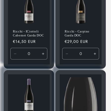
Ricchi - ICiottoli
Ricchi - Carpino
Cabernet Garda DOC
Garda DOC
Prezzo
€14,50 EUR
Prezzo
€29,00 EUR
di
di
listino
listino
Diminuisci
Aumenta
Diminuisci
Aument
quantità
quantità
quantità
quantità
per
per
per
per
Default
Default
Default
Default
Title
Title
Title
Title