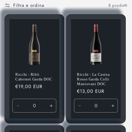
Filtra e ordina
8 prodotti
Ricchi - Ribò
Ricchi - La Casina
Cabernet Garda DOC
Rosso Garda Colli
Mantovani DOC
Prezzo
€19,00 EUR
Prezzo
€13,00 EUR
di
di
listino
listino
Diminuisci
Aumenta
Diminuisci
Aument
quantità
quantità
quantità
quantità
per
per
per
per
Default
Default
Default
Default