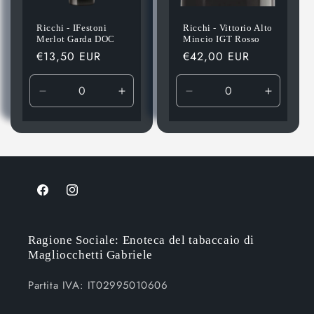
Ricchi - IFestoni
Ricchi - Vittorio Alto
Merlot Garda DOC
Mincio IGT Rosso
Prezzo
€13,50 EUR
Prezzo
€42,00 EUR
di
di
listino
listino
Diminuisci
Aumenta
Diminuisci
Aument
quantità
quantità
quantità
quantità
per
per
per
per
Default
Default
Default
Default
Title
Title
Title
Title
Facebook
Instagram
Ragione Sociale: Enoteca del tabaccaio di
Magliocchetti Gabriele
Partita IVA: IT02995010606