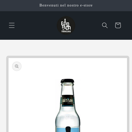
Vai
Benvenuti nel nostro e-store
direttamente
ai contenuti
Carrello
Passa alle
informazioni
sul prodotto