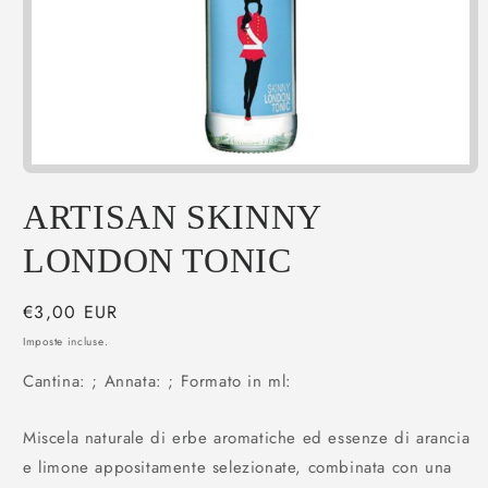
Apri
contenuti
multimediali
ARTISAN SKINNY
1
in
LONDON TONIC
finestra
modale
Prezzo
€3,00 EUR
di
Imposte incluse.
listino
Cantina: ; Annata: ; Formato in ml:
Miscela naturale di erbe aromatiche ed essenze di arancia
e limone appositamente selezionate, combinata con una