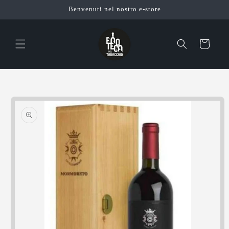
Vai
Benvenuti nel nostro e-store
direttamente
ai contenuti
Carrello
Passa alle
informazioni
sul prodotto