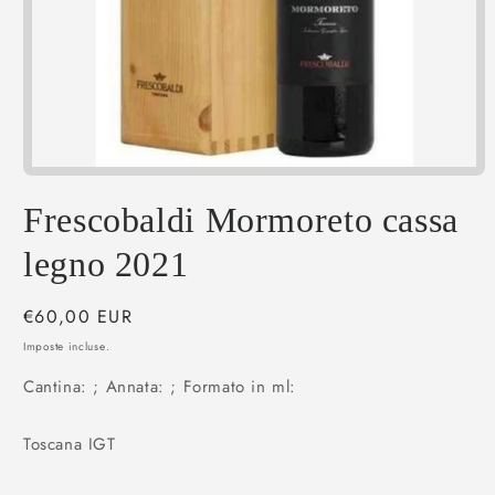
Apri
contenuti
multimediali
Frescobaldi Mormoreto cassa
1
in
legno 2021
finestra
modale
Prezzo
€60,00 EUR
di
Imposte incluse.
listino
Cantina: ; Annata: ; Formato in ml:
Toscana IGT