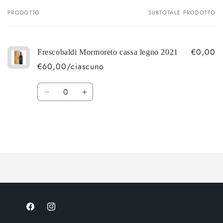
PRODOTTO
SUBTOTALE PRODOTTO
Il
tuo
carrello
€0,00
Frescobaldi Mormoreto cassa legno 2021
€60,00/ciascuno
Quantità
Diminuisci
Aumenta
quantità
quantità
per
per
Default
Default
Title
Title
Caricamento
in
corso...
Facebook
Instagram