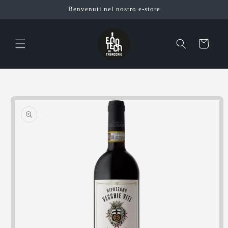
Vai
Benvenuti nel nostro e-store
direttamente
ai contenuti
Carrello
Passa alle
informazioni
sul prodotto