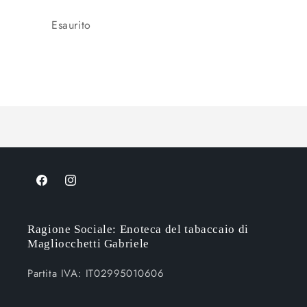
Quantità
Esaurito
Caricamento
in
corso...
Facebook
Instagram
Ragione Sociale: Enoteca del tabaccaio di
Magliocchetti Gabriele
Partita IVA: IT02995010606