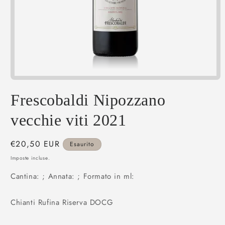
Apri
contenuti
multimediali
Frescobaldi Nipozzano
1
in
vecchie viti 2021
finestra
modale
Prezzo
€20,50 EUR
Esaurito
di
Imposte incluse.
listino
Cantina: ; Annata: ; Formato in ml:
Chianti Rufina Riserva DOCG