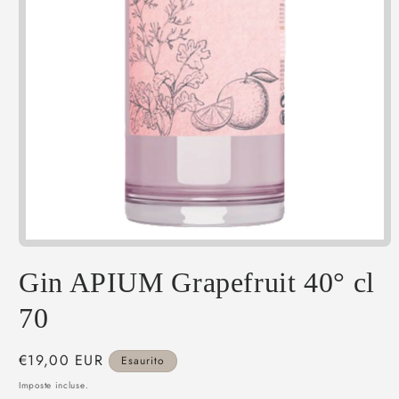
Apri
contenuti
multimediali
Gin APIUM Grapefruit 40° cl
1
in
70
finestra
modale
Prezzo
€19,00 EUR
Esaurito
di
Imposte incluse.