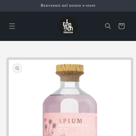
Vai
Benvenuti nel nostro e-store
direttamente
ai contenuti
Carrello
Passa alle
informazioni
sul prodotto