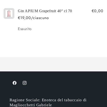
carrello
€0,00
Gin APIUM Grapefruit 40° cl 70
€19,00/ciascuno
Quantità
Esaurito
Caricamento
in
corso...
Facebook
Instagram
Ragione Sociale: Enoteca del tabaccaio di
Magliocchetti Gabriele