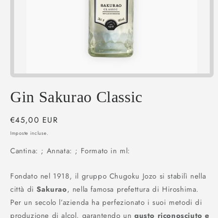
Apri
contenuti
multimediali
Gin Sakurao Classic
1
in
finestra
Prezzo
€45,00 EUR
modale
di
Imposte incluse.
listino
Cantina: ; Annata: ; Formato in ml:
Fondato nel 1918, il gruppo Chugoku Jozo si stabilì nella
città di
Sakurao
, nella famosa prefettura di Hiroshima.
Per un secolo l’azienda ha perfezionato i suoi metodi di
produzione di alcol, garantendo un
gusto riconosciuto e