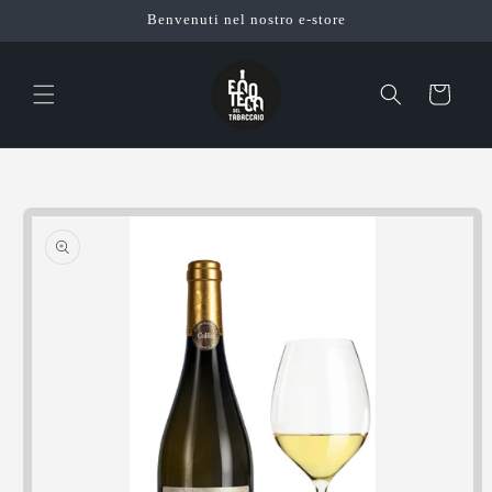
Vai
Benvenuti nel nostro e-store
direttamente
ai contenuti
Carrello
Passa alle
informazioni
sul prodotto