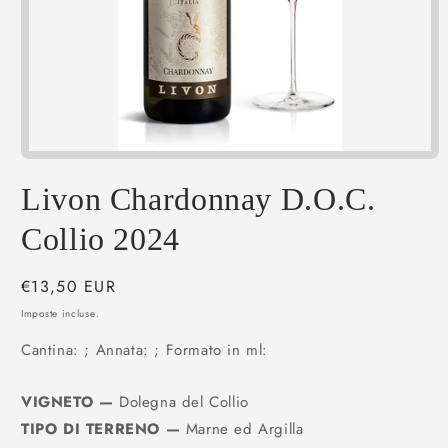
Apri
contenuti
multimediali
Livon Chardonnay D.O.C.
1
in
Collio 2024
finestra
modale
Prezzo
€13,50 EUR
di
Imposte incluse.
listino
Cantina: ; Annata: ; Formato in ml:
VIGNETO
—
Dolegna del Collio
TIPO DI TERRENO
—
Marne ed Argilla