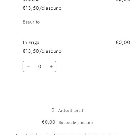
€13,50/ciascuno
Quantità
Esaurito
€0,00
In Frigo
€13,50/ciascuno
Quantità
Diminuisci
Aumenta
quantità
quantità
per
per
In
In
Frigo
Frigo
Caricamento
in
0
Articoli totali
corso...
€0,00
Subtotale prodotto